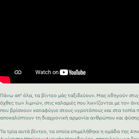
Πάνω απ’ όλα, τα βίντεο μάς ταξιδεύουν. Μας οδηγούν στις
όχθες των λιμνών, στις καλαμιές που λικνίζονται με τον άν
που βρίσκουν καταφύγιο στους υγροτόπους και στα τοπία 
αποκαλύπτουν τη διαχρονική αρμονία ανθρώπου και φύσης
Τα τρία αυτά βίντεο, τα οποία επιμελήθηκε η ομάδα της Α
Διοίκησης Ηπείρου–Δυτικής Μακεδονίας, αποτελούν μια ξε