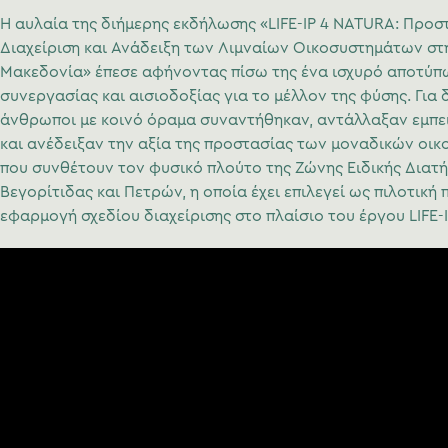
Η αυλαία της διήμερης εκδήλωσης «LIFE-IP
4
NATURA: Προστ
Διαχείριση και Ανάδειξη των Λιμναίων Οικοσυστημάτων στ
Μακεδονία» έπεσε αφήνοντας πίσω της ένα ισχυρό αποτύπ
συνεργασίας και αισιοδοξίας για το μέλλον της φύσης. Για 
άνθρωποι με κοινό όραμα συναντήθηκαν, αντάλλαξαν εμπειρ
και ανέδειξαν την αξία της προστασίας των μοναδικών οι
που συνθέτουν τον φυσικό πλούτο
της Ζώνης Ειδικής Διατ
Βεγορίτιδας και Πετρών, η οποία έχει επιλεγεί ως πιλοτική 
εφαρμογή σχεδίου διαχείρισης στο πλαίσιο του έργου LIFE-