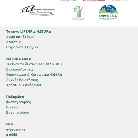
Το έργο LIFE-IP 4 NATURA
Δομή και Στόχοι
Δράσεις
Παραδοτέα Έργου
NATURA 2000
Τι είναι το δίκτυο NATURA 2000
Βιοποικιλότητα
Οικονομικά & Κοινωνικά Οφέλη
Συχνές Ερωτήσεις
Χρήσιμοι Σύνδεσμοι
Πολυμέσα
Φωτογραφίες
Βίντεο
Έντυπο υλικό
Νέα
e-Learning
ppGIS