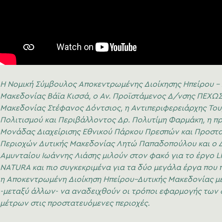
Η Νομική Σύμβουλος Αποκεντρωμένης Διοίκησης Ηπείρου – 
Μακεδονίας Βάϊα Κισσά, ο Αν. Προϊστάμενος Δ/νσης ΠΕΧΩΣ
Μακεδονίας Στέφανος Δόντσιος, η Αντιπεριφερειάρχης Του
Πολιτισμού και Περιβάλλοντος Δρ. Πολυτίμη Φαρμάκη, η π
Μονάδας Διαχείρισης Εθνικού Πάρκου Πρεσπών και Προστ
Περιοχών Δυτικής Μακεδονίας Λητώ Παπαδοπούλου και ο 
Αμυνταίου Ιωάννης Λιάσης μιλούν στον φακό για το έργο LI
NATURA και πιο συγκεκριμένα για τα δύο μεγάλα έργα που
η Αποκεντρωμένη Διοίκηση Ηπείρου–Δυτικής Μακεδονίας μ
-μεταξύ άλλων- να αναδειχθούν οι τρόποι εφαρμογής των 
μέτρων στις προστατευόμενες περιοχές.