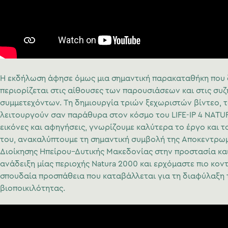
Η εκδήλωση άφησε όμως μια σημαντική παρακαταθήκη που 
περιορίζεται στις αίθουσες των παρουσιάσεων και στις συζ
συμμετεχόντων. Τη δημιουργία τριών ξεχωριστών βίντεο, τ
λειτουργούν σαν παράθυρα στον κόσμο του LIFE-IP 4 NATU
εικόνες και αφηγήσεις, γνωρίζουμε καλύτερα το έργο και τ
του, ανακαλύπτουμε τη σημαντική συμβολή της Αποκεντρω
Διοίκησης Ηπείρου–Δυτικής Μακεδονίας στην προστασία κα
ανάδειξη μίας περιοχής Natura 2000 και ερχόμαστε πιο κον
σπουδαία προσπάθεια που καταβάλλεται για τη διαφύλαξη 
βιοποικιλότητας.