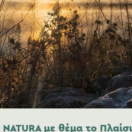
 4 NATURA με θέμα το Πλαί