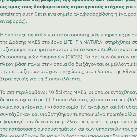
ως προς τους διαφορετικούς στρατηγικούς στόχους για τ
απαίτηση αυτή θέτει ένα σημείο αναφοράς βάσης ή ένα χρο
αναφοράς).
Η ανάπτυξη δεικτών για τις οικοσυστημικές υπηρεσίες με 
της Δράσης MAES στο έργο LIFE-IP 4 NATURA, στηρίχθηκε στ
ταξινόμηση που προτείνονται από το Κοινό Διεθνές Σύστη
Οικοσυστημικών Υπηρεσιών (CICES). Το σετ των δεικτών απ
πλέον βάση πάνω στην οποία θα διεξάγονται οι μελλοντικέ
την επίτευξη των στόχων της χώρας, στο πλαίσιο της Εθνικ
Στρατηγικής για τη Βιοποικιλότητα.
Το σετ περιλαμβάνει 40 δείκτες MAES, οι οποίοι εντάχθηκαν
δεικτών σχετικά με: (i) βιοποικιλότητα, (ii) ποιότητα περιβάλ
υλικά και ενέργεια, (iv) δασοκομία, (v) αναψυχή και (vi) υδα
συντάχθηκαν και υιοθετήθηκαν τυποποιημένα πρωτόκολλα γ
εφαρμογή των δεικτών σε μελλοντικές μελέτες χαρτογράφ
της κατάστασης οικοσυστημάτων και των υπηρεσιών τους σ
δημιουργήθηκαν θεματικοί χάρτες που παρουσιάζουν τις πε