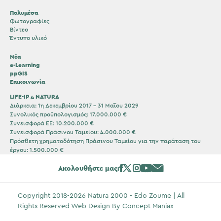
Πολυμέσα
Φωτογραφίες
Βίντεο
Έντυπο υλικό
Νέα
e-Learning
ppGIS
Επικοινωνία
LIFE-IP 4 NATURA
Διάρκεια: 1η Δεκεμβρίου 2017 – 31 Μαΐου 2029
Συνολικός προϋπολογισμός: 17.000.000 €
Συνεισφορά ΕΕ: 10.200.000 €
Συνεισφορά Πράσινου Ταμείου: 4.000.000 €
Πρόσθετη χρηματοδότηση Πράσινου Ταμείου για την παράταση του
έργου: 1.500.000 €
Ακολουθήστε μας:
Copyright 2018-2026 Natura 2000 - Edo Zoume | All
Rights Reserved Web Design By
Concept Maniax