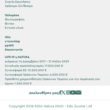
Συχνές Ερωτήσεις
Χρήσιμοι Σύνδεσμοι
Πολυμέσα
Φωτογραφίες
Βίντεο
Έντυπο υλικό
Νέα
e-Learning
ppGIS
Επικοινωνία
LIFE-IP 4 NATURA
Διάρκεια: 1η Δεκεμβρίου 2017 – 31 Μαΐου 2029
Συνολικός προϋπολογισμός: 17.000.000 €
Συνεισφορά ΕΕ: 10.200.000 €
Συνεισφορά Πράσινου Ταμείου: 4.000.000 €
Πρόσθετη χρηματοδότηση Πράσινου Ταμείου για την παράταση του
έργου: 1.500.000 €
Ακολουθήστε μας:
Copyright 2018-2026 Natura 2000 - Edo Zoume | All