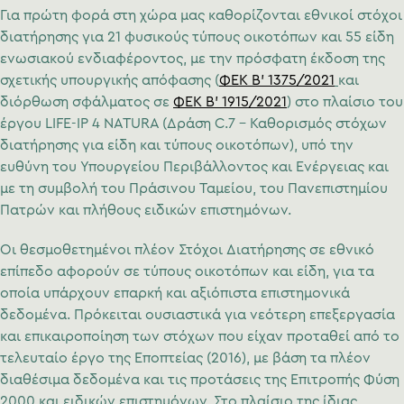
Για πρώτη φορά στη χώρα μας καθορίζονται εθνικοί στόχοι
διατήρησης για 21 φυσικούς τύπους οικοτόπων και 55 είδη
ενωσιακού ενδιαφέροντος, με την πρόσφατη έκδοση της
σχετικής υπουργικής απόφασης (
ΦΕΚ B’ 1375/2021
και
διόρθωση σφάλματος σε
ΦΕΚ B’ 1915/2021
) στο πλαίσιο του
έργου LIFE-IP 4 NATURA (Δράση C.7 – Καθορισμός στόχων
διατήρησης για είδη και τύπους οικοτόπων), υπό την
ευθύνη του Υπουργείου Περιβάλλοντος και Ενέργειας και
με τη συμβολή του Πράσινου Ταμείου, του Πανεπιστημίου
Πατρών και πλήθους ειδικών επιστημόνων.
Οι θεσμοθετημένοι πλέον Στόχοι Διατήρησης σε εθνικό
επίπεδο αφορούν σε τύπους οικοτόπων και είδη, για τα
οποία υπάρχουν επαρκή και αξιόπιστα επιστημονικά
δεδομένα. Πρόκειται ουσιαστικά για νεότερη επεξεργασία
και επικαιροποίηση των στόχων που είχαν προταθεί από το
τελευταίο έργο της Εποπτείας (2016), με βάση τα πλέον
διαθέσιμα δεδομένα και τις προτάσεις της Επιτροπής Φύση
2000 και ειδικών επιστημόνων. Στο πλαίσιο της ίδιας