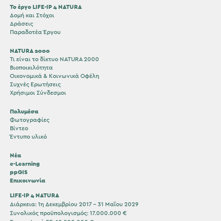
Το έργο LIFE-IP 4 NATURA
Δομή και Στόχοι
Δράσεις
Παραδοτέα Έργου
NATURA 2000
Τι είναι το δίκτυο NATURA 2000
Βιοποικιλότητα
Οικονομικά & Κοινωνικά Οφέλη
Συχνές Ερωτήσεις
Χρήσιμοι Σύνδεσμοι
Πολυμέσα
Φωτογραφίες
Βίντεο
Έντυπο υλικό
Νέα
e-Learning
ppGIS
Επικοινωνία
LIFE-IP 4 NATURA
Διάρκεια: 1η Δεκεμβρίου 2017 – 31 Μαΐου 2029
Συνολικός προϋπολογισμός: 17.000.000 €