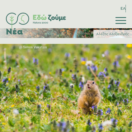
ΕΛ
Νέα
Αλέξης Αλεξανδρής